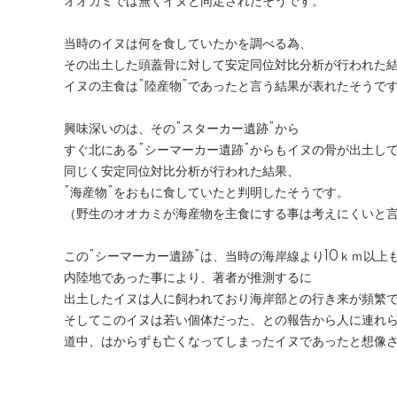
オオカミでは無くイヌと同定されたそうです。
当時のイヌは何を食していたかを調べる為、
その出土した頭蓋骨に対して安定同位対比分析が行われた
イヌの主食は”陸産物”であったと言う結果が表れたそうで
興味深いのは、その”スターカー遺跡”から
すぐ北にある”シーマーカー遺跡”からもイヌの骨が出土し
同じく安定同位対比分析が行われた結果、
”海産物”をおもに食していたと判明したそうです。
（野生のオオカミが海産物を主食にする事は考えにくいと
この”シーマーカー遺跡”は、当時の海岸線より10ｋｍ以上
内陸地であった事により、著者が推測するに
出土したイヌは人に飼われており海岸部との行き来が頻繁
そしてこのイヌは若い個体だった、との報告から人に連れ
道中、はからずも亡くなってしまったイヌであったと想像