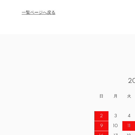
一覧ページへ戻る
2
日
月
火
2
3
4
9
10
11