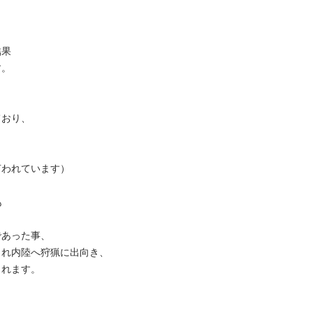
結果
す。
ており、
言われています）
も
であった事、
られ内陸へ狩猟に出向き、
されます。