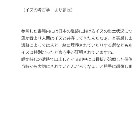
（イヌの考古学 より参照）
参照した書籍内には日本の遺跡におけるイヌの出土状況に
遥か昔より人間はイヌと共存してきたんだなぁ。と実感し
遺跡によっては人と一緒に埋葬されていたりする所なども
イヌは特別だったと言う事が証明されていますね。
縄文時代の遺跡で出土したイヌの中には骨折が治癒した個
当時から大切にされていたんだろうなぁ。と勝手に想像し