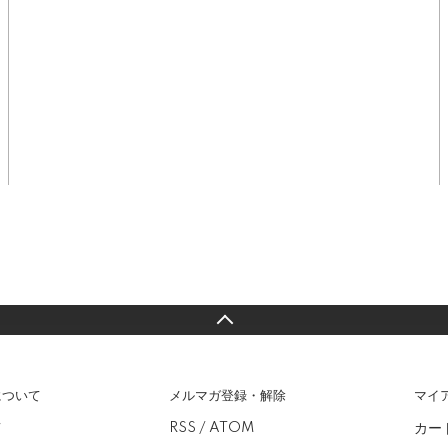
について
メルマガ登録・解除
マイ
カー
て
RSS
/
ATOM